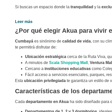
Si buscas un espacio donde la
tranquilidad
y la
exclu
Leer más
¿Por qué elegir Akua para vivir
Cumbayá
es sinónimo de
calidad de vida
, con su cli
te permitirá disfrutar de:
Ubicación estratégica
cerca de la Ruta Viva, 
A minutos de
Scala Shopping Mall
,
Ventura Mal
Cercano a
instituciones educativas
como Colegi
Fácil acceso a servicios esenciales, parques, res
Esta
ubicación privilegiada
te garantiza un estilo de 
Características de los departam
Cada
departamento en Akua
ha sido diseñado para 
Departamentos de 1, 2 y 3 dormitorios
, ideales