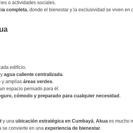
nes o actividades sociales.
cia completa
, donde el bienestar y la exclusividad se viven en
kua
ada edificio.
y
agua caliente centralizada
.
o
y amplias
áreas verdes
.
un espacio pensado para él.
eguro, cómodo y preparado para cualquier necesidad
.
t
y una
ubicación estratégica en Cumbayá
,
Akua
es mucho 
ía se convierte en una
experiencia de bienestar
.