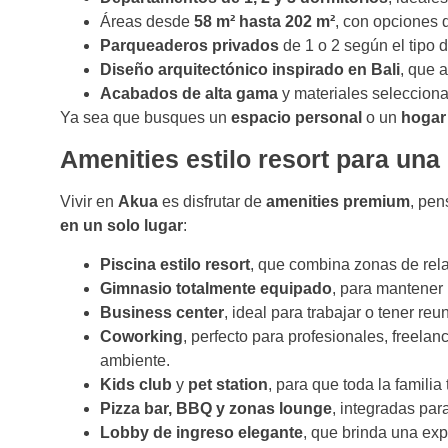
Áreas desde
58 m² hasta 202 m²
, con opciones 
Parqueaderos privados
de 1 o 2 según el tipo 
Diseño arquitectónico inspirado en Bali
, que a
Acabados de alta gama
y materiales selecciona
Ya sea que busques un
espacio personal
o un
hogar 
Amenities estilo resort para una
Vivir en
Akua
es disfrutar de
amenities premium
, pen
en un solo lugar
:
Piscina estilo resort
, que combina zonas de rela
Gimnasio totalmente equipado
, para mantener u
Business center
, ideal para trabajar o tener reu
Coworking
, perfecto para profesionales, freel
ambiente.
Kids club
y
pet station
, para que toda la familia
Pizza bar, BBQ y zonas lounge
, integradas pa
Lobby de ingreso elegante
, que brinda una exp