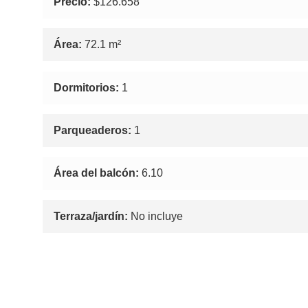
Precio:
$126.658
Área:
72.1 m²
Dormitorios:
1
Parqueaderos:
1
Área del balcón:
6.10
Terraza/jardín:
No incluye