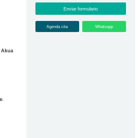
Enviar formulario
Agenda cita
Whatsapp
n
Akua
le
.