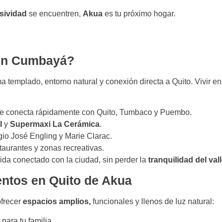
sividad
se encuentren,
Akua
es tu próximo hogar.
 en Cumbayá?
ma templado, entorno natural y conexión directa a Quito. Vivir e
que conecta rápidamente con Quito, Tumbaco y Puembo.
l
y
Supermaxi La Cerámica
.
o José Engling y Marie Clarac.
taurantes y zonas recreativas.
vida conectado con la ciudad, sin perder la
tranquilidad del val
entos en Quito de Akua
ofrecer
espacios amplios,
funcionales y llenos de luz natural:
 para tu familia.