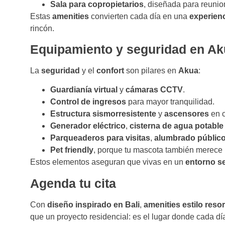
Sala para copropietarios
, diseñada para reunio
Estas
amenities
convierten cada día en una
experien
rincón.
Equipamiento y seguridad en A
La
seguridad
y el
confort
son pilares en
Akua
:
Guardianía virtual
y
cámaras CCTV
.
Control de ingresos
para mayor tranquilidad.
Estructura sismorresistente
y
ascensores
en c
Generador eléctrico
,
cisterna de agua potable
Parqueaderos para visitas
,
alumbrado públic
Pet friendly
, porque tu mascota también merece 
Estos elementos aseguran que vivas en un
entorno s
Agenda tu cita
Con
diseño inspirado en Bali
,
amenities estilo resor
que un proyecto residencial: es el lugar donde cada d