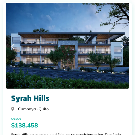
Syrah Hills
Cumbayá -
Quito
desde
$138.458
Syrah Hills no es solo un edificio; es un ecosistema vivo. Diseñado