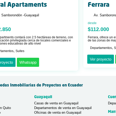
al Apartaments
Ferrara
. Samborondón -
Guayaquil
Av. Samborond
desde
2.850
$112.000
partments contará con 2.5 hectáreas de terreno, con
Ferrara, ofrece un 
cación privilegiada cerca de locales comerciales e
de las zonas de ma
ciones educativas de alto nivel
,
Departamentos
S
,
rtamentos
Suites
Ver proyecto
proyecto
Whatsapp
edas Inmobiliarias de Proyectos en Ecuador
Guayaquil
Cue
Casas de venta en Guayaquil
Depa
n Quito
Departamentos de venta en Guayaquil
Man
o
Oficinas de venta en Guayaquil