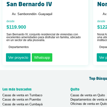
San Bernardo IV
Nor
Av. Samborondón -
Guayaquil
Av
desde
desde
$119.900
$12
San Bernardo IV, conjunto residencial de viviendas con
Noral A
excelentes amenidades para disfrutar en familia, ubicado
una ubi
en un sector de alta plusvalía.
institu
Departamentos
Depa
Ver proyecto
Whatsapp
Ver 
Top Búsqu
Los más buscados
Quito
Casas de venta en Tumbaco
Casas de venta en Quito
Casas de venta en Puembo
Departamentos de venta e
Oficinas de venta en Quit
Casas de venta en Cumbayá