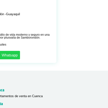
ón -
Guayaquil
estilo de vida moderno y seguro en una
yor plusvalía de Samborondón.
uites
Whatsapp
nca
rtamentos de venta en Cuenca
ta