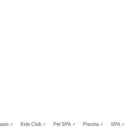
asio
✓
Kids Club
✓
Pet SPA
✓
Piscina
✓
SPA
✓