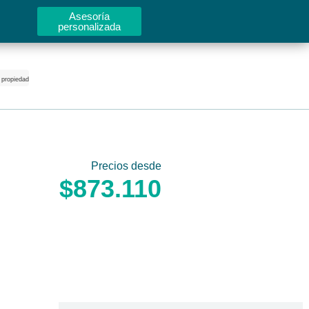
Asesoría
personalizada
 propiedad
Precios desde
$873.110