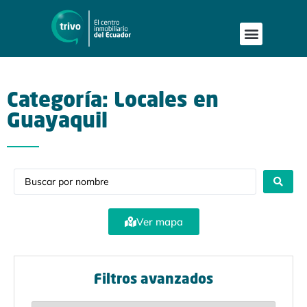
Publica tu proyecto
Buscar en Mapa
Asesoría Person
Categoría: Locales en
Guayaquil
Ver mapa
Filtros avanzados