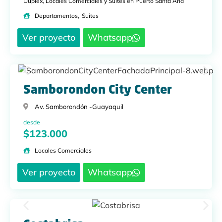
Dúplex, Locales Comerciales y Suites en Puerto Santa Ana
,
Departamentos
Suites
Ver proyecto
Whatsapp
Samborondon City Center
Av. Samborondón -
Guayaquil
desde
$123.000
Locales Comerciales
Ver proyecto
Whatsapp