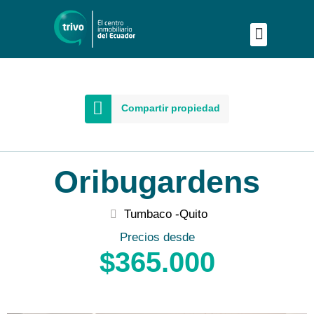
Publica tu proyecto
Buscar en Mapa
Asesoría Person
Compartir propiedad
Oribugardens
Tumbaco -
Quito
Precios desde
$365.000