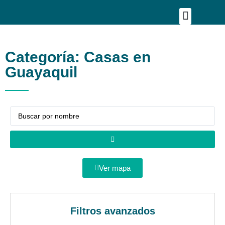
Publica tu proyecto
Buscar en Mapa
Asesoría Person
Categoría: Casas en
Guayaquil
Ver mapa
Filtros avanzados